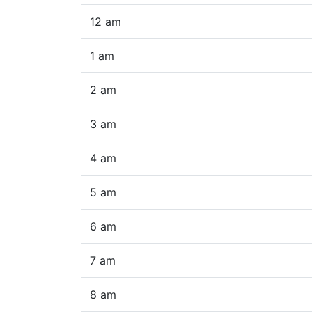
12 am
1 am
2 am
3 am
4 am
5 am
6 am
7 am
8 am